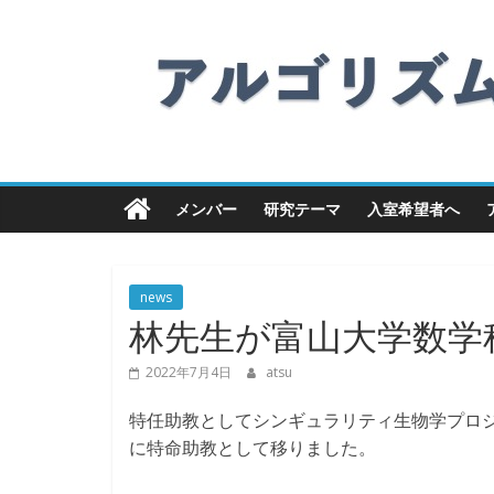
Skip
Laboratory
to
content
for
Algorithmics
メンバー
研究テーマ
入室希望者へ
Machine
Learning
and
Data
news
Mining
林先生が富山大学数学
2022年7月4日
atsu
特任助教としてシンギュラリティ生物学プロジ
に特命助教として移りました。